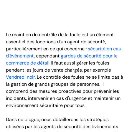
FR
+
8
8
8
9
9
-
2
6
2
2
1
(
)
1
C
o
n
t
a
c
t
U
s
Le maintien du contrôle de la foule est un élément
essentiel des fonctions d'un agent de sécurité,
particulièrement en ce qui concerne :
sécurité en cas
d'événement
, cependant
gardes de sécurité pour le
commerce de détail
il faut aussi gérer les foules
pendant les jours de vente chargés, par exemple
Vendredi noir
. Le contrôle des foules ne se limite pas à
la gestion de grands groupes de personnes. Il
comprend des mesures proactives pour prévenir les
incidents, intervenir en cas d'urgence et maintenir un
environnement sécuritaire pour tous.
Dans ce blogue, nous détaillerons les stratégies
utilisées par les agents de sécurité des événements