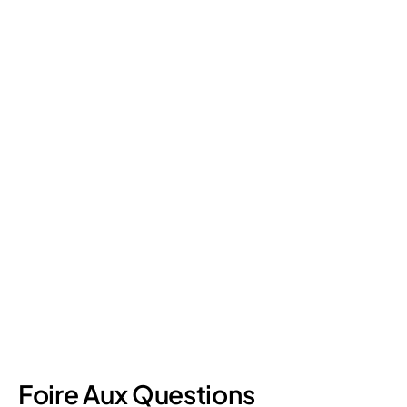
Retail Loss Prevention: What Are the 4 Types of
Shrinkage?
Retail shrinkage has four main sources, and each one requires
a different approach to address. Here's a breakdown of the
four types and how retail loss prevention tackles them.
July 17, 2026
6
min read
Foire Aux Questions