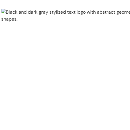
Physical Security
Security Systems
Locations
Industries
About
Careers