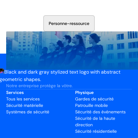
votre installation. Nous évaluerons vos besoins et
élaborerons un plan qui fonctionne.
P
e
r
s
o
n
n
e
-
r
e
s
s
o
u
r
c
e
Notre entreprise protège la vôtre.
Services
Physique
Tous les services
Gardes de sécurité
Sécurité matérielle
Patrouille mobile
Systèmes de sécurité
Sécurité des événements
Sécurité de la haute
direction
Sécurité résidentielle