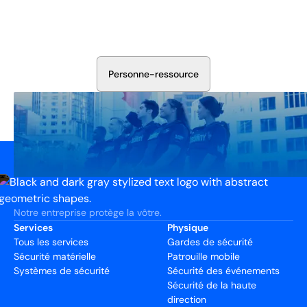
Aujourd'hui
Discutez avec nos experts en sécurité de la protection de
votre installation. Nous évaluerons vos besoins et
élaborerons un plan qui fonctionne.
P
e
r
s
o
n
n
e
-
r
e
s
s
o
u
r
c
e
Notre entreprise protège la vôtre.
Services
Physique
Tous les services
Gardes de sécurité
Sécurité matérielle
Patrouille mobile
Systèmes de sécurité
Sécurité des événements
Sécurité de la haute
direction