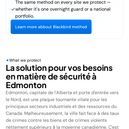
The same method on every site we protect —
whether it's one overnight guard or a national
portfolio.
L
e
a
r
n
m
o
r
e
a
b
b
o
u
t
B
l
a
c
k
b
i
r
d
m
e
t
h
o
d
What we protect
La solution pour vos besoins
en matière de sécurité à
Edmonton
Edmonton, capitale de l'Alberta et porte d'entrée vers
le Nord, est une plaque tournante vitale pour les
principaux secteurs industriels et des ressources du
Canada. Malheureusement, la ville fait face à des taux
de crimes contre les biens et de crimes violents
nettement supérieurs à la moyenne canadienne. C'est