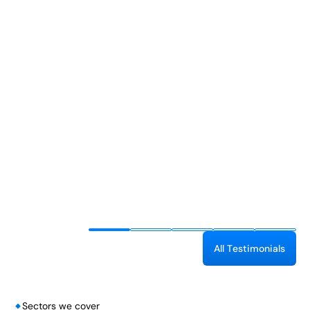
A
l
l
T
e
s
t
i
m
o
n
i
a
l
s
Sectors we cover