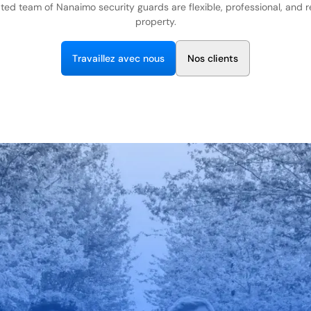
ted team of Nanaimo security guards are flexible, professional, and 
property.
T
r
a
v
a
i
e
z
a
v
e
c
n
o
u
s
N
o
s
c
i
e
n
t
s
l
l
l