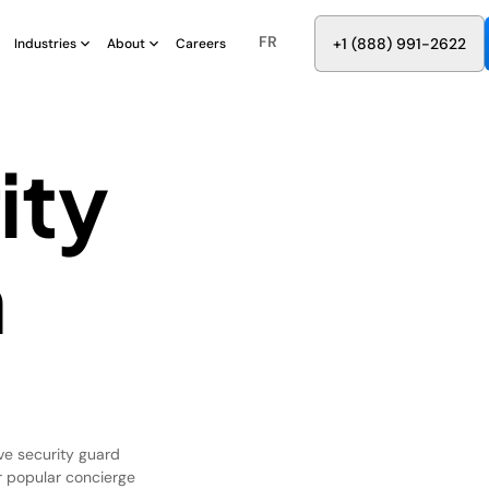
FR
8
8
8
9
9
6
+
-
2
2
2
1
(
)
1
Industries
About
Careers
ity
n
ve security guard
ur popular concierge