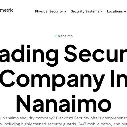
Physical Security
Security Systems
Locations
Nanaimo
ading Secur
Company I
Nanaimo
w Nanaimo security company? Blackbird Security offers comprehensi
, including highly trained security guards, 24/7 mobile patrol, and o