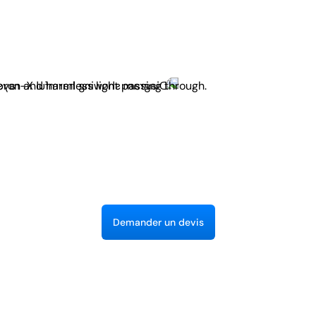
D
e
m
a
n
d
e
r
u
n
d
e
v
i
s