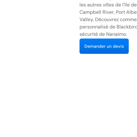
les autres villes de l'île
Campbell River, Port Albe
Valley. Découvrez comment
personnalisé de Blackbird
sécurité de Nanaimo.
D
e
m
a
n
d
e
u
n
d
e
v
s
r
i