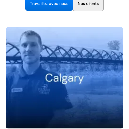
FR
N
T
a
v
a
e
z
a
v
e
c
n
o
u
s
o
s
c
e
n
t
s
r
i
l
l
l
i
+
8
8
8
9
9
-
2
6
2
2
1
(
)
1
C
o
n
t
a
c
t
U
s