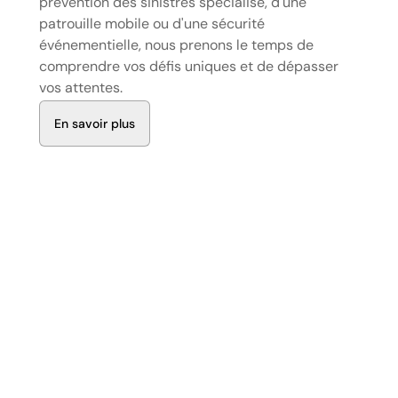
prévention des sinistres spécialisé, d'une
patrouille mobile ou d'une sécurité
événementielle, nous prenons le temps de
comprendre vos défis uniques et de dépasser
vos attentes.
E
n
s
a
v
o
i
r
p
l
u
s
01
/05