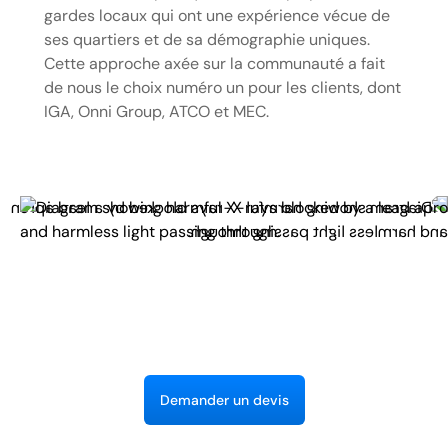
gardes locaux qui ont une expérience vécue de
ses quartiers et de sa démographie uniques.
Cette approche axée sur la communauté a fait
de nous le choix numéro un pour les clients, dont
IGA, Onni Group, ATCO et MEC.
D
e
m
a
n
d
e
r
u
n
d
e
v
i
s