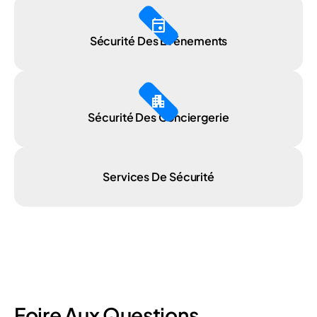
event
Sécurité Des Événements
Apartment
Sécurité Des Conciergerie
Services De Sécurité
Foire Aux Questions