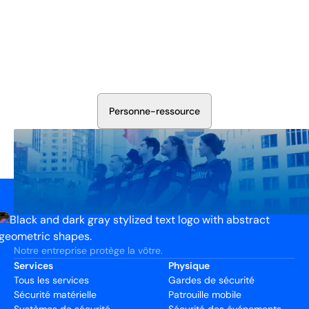
Sécurisez Vos Opérations Dès
Aujourd'hui
Discutez avec nos experts en sécurité de la protection de
votre installation. Nous évaluerons vos besoins et
élaborerons un plan qui fonctionne.
P
e
r
s
o
n
n
e
-
r
e
s
s
o
u
r
c
e
Notre entreprise protège la vôtre.
Services
Physique
Tous les services
Gardes de sécurité
Sécurité matérielle
Patrouille mobile