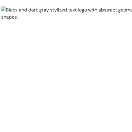
Physical Security
Security Systems
Locations
Industries
About
Careers