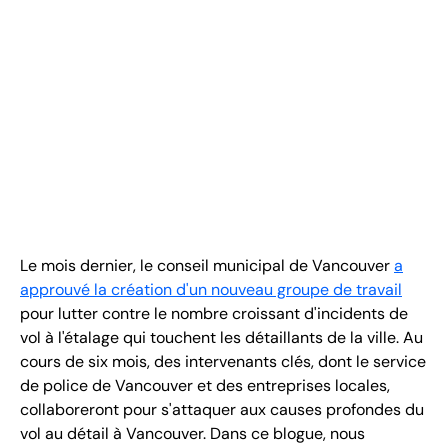
FR
+
8
8
8
9
9
-
2
6
2
2
1
(
)
1
C
o
n
t
a
c
t
U
s
Le mois dernier, le conseil municipal de Vancouver
a
approuvé la création d'un nouveau groupe de travail
pour lutter contre le nombre croissant d'incidents de
vol à l'étalage qui touchent les détaillants de la ville. Au
cours de six mois, des intervenants clés, dont le service
de police de Vancouver et des entreprises locales,
collaboreront pour s'attaquer aux causes profondes du
vol au détail à Vancouver. Dans ce blogue, nous