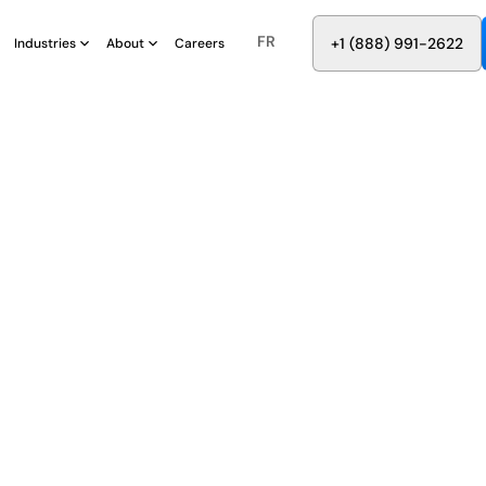
FR
8
8
8
9
9
6
+
-
2
2
2
1
(
)
1
Industries
About
Careers