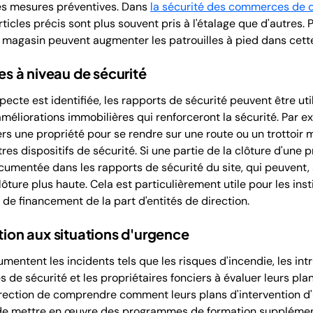
res mesures préventives. Dans
la sécurité des commerces de d
ticles précis sont plus souvent pris à l'étalage que d'autres.
u magasin peuvent augmenter les patrouilles à pied dans cett
ses à niveau de sécurité
cte est identifiée, les rapports de sécurité peuvent être utili
liorations immobilières qui renforceront la sécurité. Par ex
ers une propriété pour se rendre sur une route ou un trottoir
tres dispositifs de sécurité. Si une partie de la clôture d'un
documentée dans les rapports de sécurité du site, qui peuvent, à
clôture plus haute. Cela est particulièrement utile pour les ins
de financement de la part d'entités de direction.
tion aux situations d'urgence
entent les incidents tels que les risques d'incendie, les intr
es de sécurité et les propriétaires fonciers à évaluer leurs pl
direction de comprendre comment leurs plans d'intervention d
 de mettre en œuvre des programmes de formation supplément