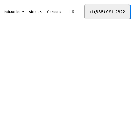
FR
8
8
8
9
9
6
+
-
2
2
2
1
(
)
1
Industries
About
Careers