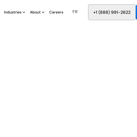
FR
8
8
8
9
9
6
+
-
2
2
2
1
(
)
1
Industries
About
Careers