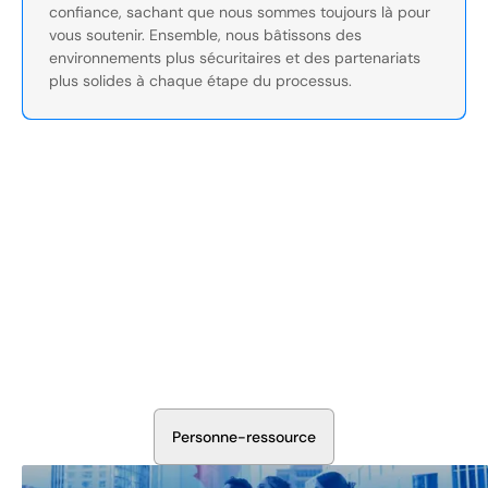
confiance, sachant que nous sommes toujours là pour
vous soutenir. Ensemble, nous bâtissons des
environnements plus sécuritaires et des partenariats
plus solides à chaque étape du processus.
Sécurisez Vos Opérations Dès
Aujourd'hui
Discutez avec nos experts en sécurité de la protection de
votre installation. Nous évaluerons vos besoins et
élaborerons un plan qui fonctionne.
P
e
r
s
o
n
n
e
-
r
e
s
s
o
u
r
c
e