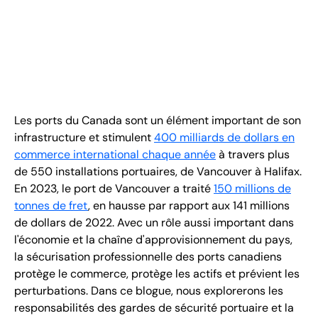
FR
+
8
8
8
9
9
-
2
6
2
2
1
(
)
1
C
o
n
t
a
c
t
U
s
Les ports du Canada sont un élément important de son
infrastructure et stimulent
400 milliards de dollars en
commerce international chaque année
à travers plus
de 550 installations portuaires, de Vancouver à Halifax.
En 2023, le port de Vancouver a traité
150 millions de
tonnes de fret
, en hausse par rapport aux 141 millions
de dollars de 2022. Avec un rôle aussi important dans
l'économie et la chaîne d'approvisionnement du pays,
la sécurisation professionnelle des ports canadiens
protège le commerce, protège les actifs et prévient les
perturbations. Dans ce blogue, nous explorerons les
responsabilités des gardes de sécurité portuaire et la