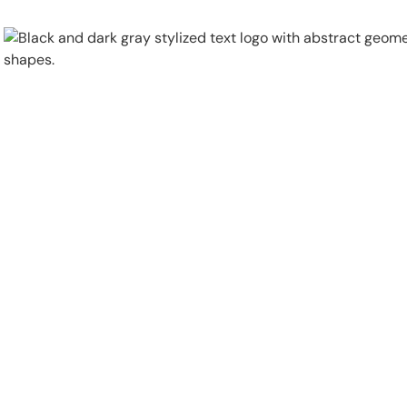
Physical Security
Security Systems
Locations
Industries
About
Careers