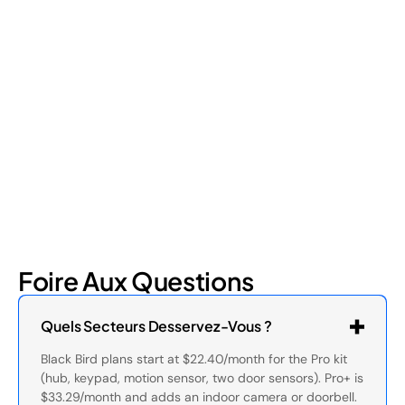
Shrinkage?
Retail shrinkage has four main sources, and each one requires
a different approach to address. Here's a breakdown of the
four types and how retail loss prevention tackles them.
July 17, 2026
6
min read
Foire Aux Questions
Quels Secteurs Desservez-Vous ?
Black Bird plans start at $22.40/month for the Pro kit
(hub, keypad, motion sensor, two door sensors). Pro+ is
$33.29/month and adds an indoor camera or doorbell.