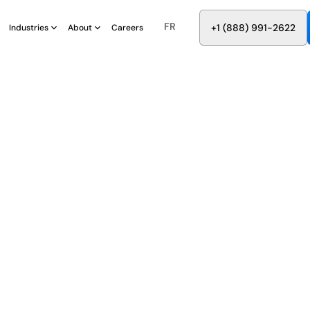
FR
8
8
8
9
9
6
+
-
2
2
2
1
(
)
1
Industries
About
Careers