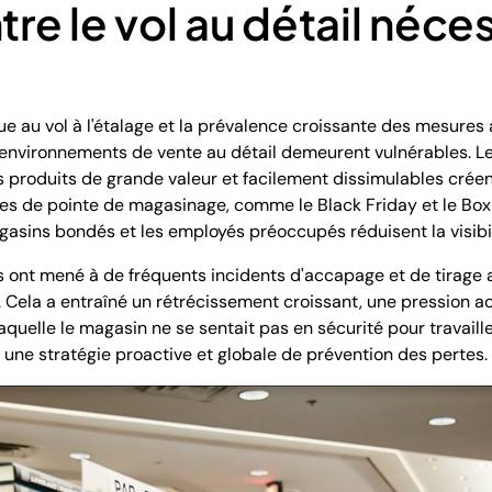
tre le vol au détail néce
rue au vol à l'étalage et la prévalence croissante des mesures
s environnements de vente au détail demeurent vulnérables. L
es produits de grande valeur et facilement dissimulables créen
odes de pointe de magasinage, comme le Black Friday et le Box
agasins bondés et les employés préoccupés réduisent la visibil
rs ont mené à de fréquents incidents d'accapage et de tirage 
 Cela a entraîné un rétrécissement croissant, une pression a
quelle le magasin ne se sentait pas en sécurité pour travaille
it une stratégie proactive et globale de prévention des pertes.