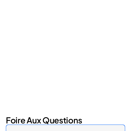
Retail Loss Prevention: What Are the 4 Types of
Shrinkage?
Retail shrinkage has four main sources, and each one requires
a different approach to address. Here's a breakdown of the
four types and how retail loss prevention tackles them.
July 17, 2026
6
min read
Foire Aux Questions