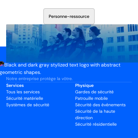
élaborerons un plan qui fonctionne.
P
e
r
s
o
n
n
e
-
r
e
s
s
o
u
r
c
e
Notre entreprise protège la vôtre.
Services
Physique
Tous les services
Gardes de sécurité
Sécurité matérielle
Patrouille mobile
Systèmes de sécurité
Sécurité des événements
Sécurité de la haute
direction
Sécurité résidentielle