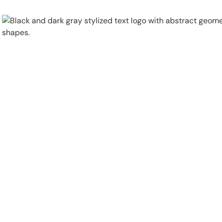
Physical Security
Security Systems
Locations
Industries
About
Careers