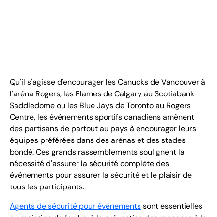
FR
+
8
8
8
9
9
-
2
6
2
2
1
(
)
1
C
o
n
t
a
c
t
U
s
Qu'il s'agisse d'encourager les Canucks de Vancouver à
l'aréna Rogers, les Flames de Calgary au Scotiabank
Saddledome ou les Blue Jays de Toronto au Rogers
Centre, les événements sportifs canadiens amènent
des partisans de partout au pays à encourager leurs
équipes préférées dans des arénas et des stades
bondé. Ces grands rassemblements soulignent la
nécessité d'assurer la sécurité complète des
événements pour assurer la sécurité et le plaisir de
tous les participants.
Agents de sécurité pour événements
sont essentielles