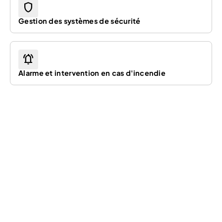
shield
Gestion des systèmes de sécurité
notifications_active
Alarme et intervention en cas d'incendie
01
/05