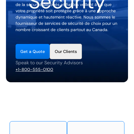
FR
de la sécurité dévoués et fiables veillent à ce que
votre propriété soit protégée grâce à une approche
dynamique et hautement réactive. Nous sommes le
+
8
8
8
9
9
-
2
6
2
2
1
(
)
1
fournisseur de services de sécurité de choix pour un
nombre croissant de clients partout au Canada.
C
o
n
t
a
c
t
U
s
G
Q
O
e
t
a
u
o
t
e
u
r
C
i
e
n
t
s
l
Speak to our Security Advisors
+1-800-555-0100