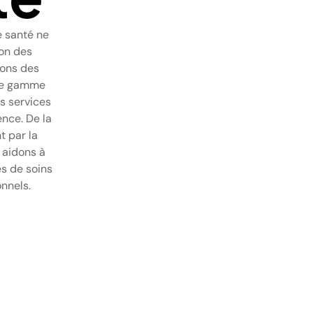
e santé ne
ion des
sons des
une gamme
s services
ence. De la
t par la
 aidons à
es de soins
nnels.