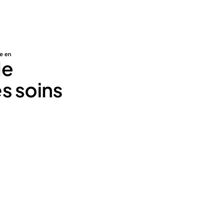
e en
de
s soins