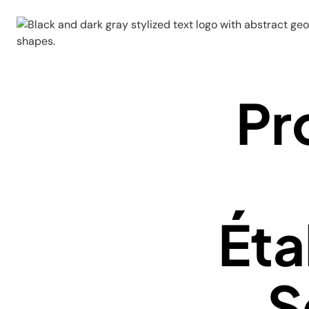
Pr
Éta
S