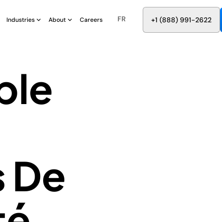
FR
8
8
8
9
9
6
+
-
2
2
2
1
(
)
1
Industries
About
Careers
ble
s De
té