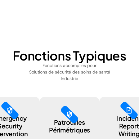
Fonctions Typiques
Fonctions accomplies pour
Solutions de sécurité des soins de santé
Industrie
security
description
security
mergency
Inciden
Patrouilles
Security
Repor
Périmétriques
tervention
Writin