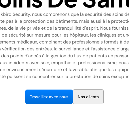
kbird Security, nous comprenons que la sécurité des soins d
ite pas à la protection des bâtiments, mais aussi à la protect
s, de la vie privée et de la tranquillité d'esprit. Nous fournis
s de sécurité sur mesure pour les hôpitaux, les cliniques et 
sements médicaux, combinant des professionnels formés à de
a vérification des entrées, la surveillance et l'assistance d'urg
 des points d'accès à la gestion du flux de patients en passan
aux incidents avec soin, empathie et professionnalisme, nous
un environnement sécuritaire et favorable afin que les équip
nté puissent se concentrer sur la prestation de soins exceptio
T
r
a
v
a
i
e
z
a
v
e
c
n
o
u
s
N
o
s
c
i
e
n
t
s
l
l
l