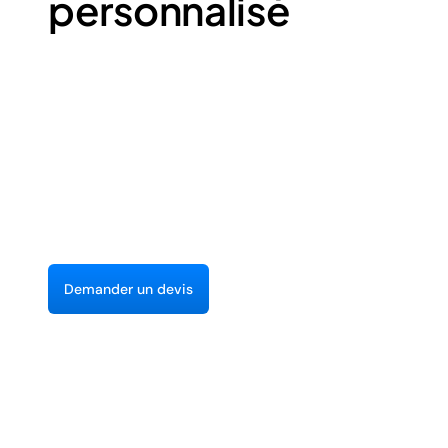
personnalisé
D
e
m
a
n
d
e
r
u
n
d
e
v
i
s