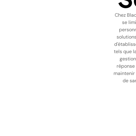
Chez Blac
se lim
personne
solution
d'établis
tels que l
gestion
réponse 
maintenir 
de sa