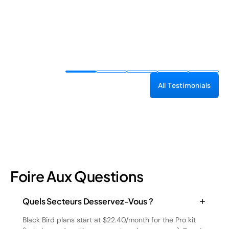
A
l
l
T
e
s
t
i
m
o
n
i
a
l
s
Foire Aux Questions
Quels Secteurs Desservez-Vous ?
Black Bird plans start at $22.40/month for the Pro kit