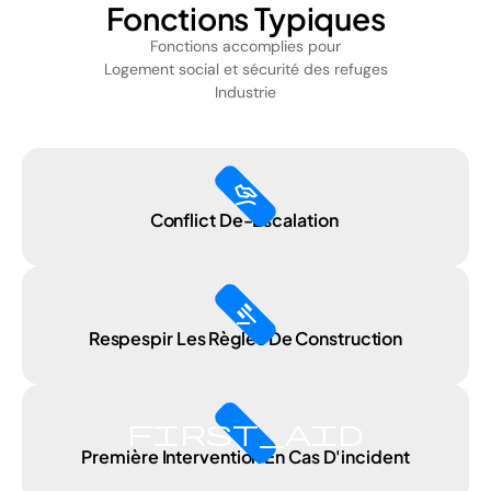
Fonctions Typiques
Fonctions accomplies pour
Logement social et sécurité des refuges
Industrie
massage
Conflict De-Escalation
gavel
Respespir Les Règles De Construction
first_aid
Première Intervention En Cas D'incident