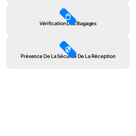
shopping_bag
Vérification Des Bagages
security
Présence De La Sécurité De La Réception