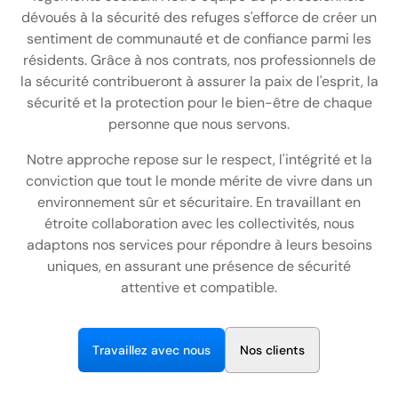
FR
dévoués à la sécurité des refuges s'efforce de créer un
sentiment de communauté et de confiance parmi les
+
8
8
8
9
9
-
2
6
2
2
1
(
)
1
résidents. Grâce à nos contrats, nos professionnels de
la sécurité contribueront à assurer la paix de l'esprit, la
C
o
n
t
a
c
t
U
s
sécurité et la protection pour le bien-être de chaque
personne que nous servons.
Notre approche repose sur le respect, l'intégrité et la
conviction que tout le monde mérite de vivre dans un
environnement sûr et sécuritaire. En travaillant en
étroite collaboration avec les collectivités, nous
adaptons nos services pour répondre à leurs besoins
uniques, en assurant une présence de sécurité
attentive et compatible.
T
r
a
v
a
i
e
z
a
v
e
c
n
o
u
s
N
o
s
c
i
e
n
t
s
l
l
l