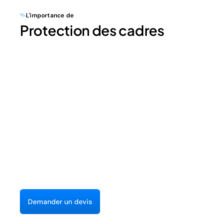
L'importance de
Protection des cadres
D
e
m
a
n
d
e
r
u
n
d
e
v
i
s