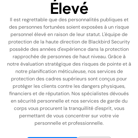
Élevé
FR
+
8
8
8
9
9
-
2
6
2
2
1
(
)
1
Il est regrettable que des personnalités publiques et
des personnes fortunées soient exposées à un risque
personnel élevé en raison de leur statut. L'équipe de
C
o
n
t
a
c
t
U
s
protection de la haute direction de Blackbird Security
possède des années d'expérience dans la protection
rapprochée de personnes de haut niveau. Grâce à
notre évaluation stratégique des risques de pointe et à
notre planification méticuleuse, nos services de
protection des cadres supérieurs sont conçus pour
protéger les clients contre les dangers physiques,
financiers et de réputation. Nos spécialistes dévoués
en sécurité personnelle et nos services de garde du
corps vous procurent la tranquillité d'esprit, vous
permettant de vous concentrer sur votre vie
personnelle et professionnelle.