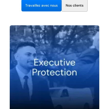
T
r
a
v
a
i
e
z
a
v
e
c
n
o
u
s
N
o
s
c
i
e
n
t
s
l
l
l