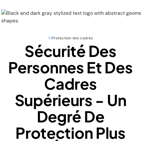
Protection des cadres
Sécurité Des
Physical Security
Personnes Et Des
Security Systems
Cadres
Locations
Supérieurs - Un
Industries
Degré De
About
Protection Plus
Careers