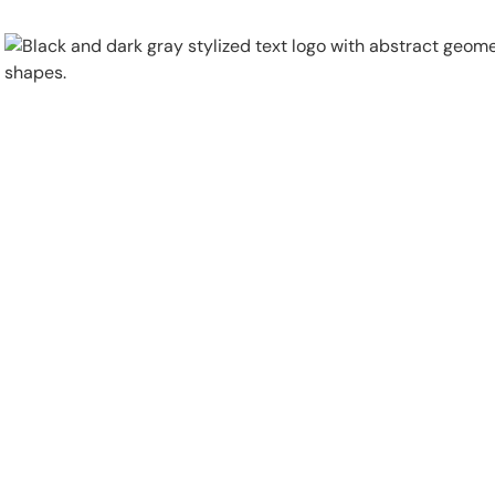
Physical Security
Security Systems
Locations
Industries
About
Careers