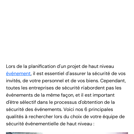
FR
+
8
8
8
9
9
-
2
6
2
2
1
(
)
1
C
o
n
t
a
c
t
U
s
Lors de la planification d'un projet de haut niveau
événement
, il est essentiel d'assurer la sécurité de vos
invités, de votre personnel et de vos biens. Cependant,
toutes les entreprises de sécurité n'abordent pas les
événements de la même façon, et il est important
d'être sélectif dans le processus d'obtention de la
sécurité des événements. Voici nos 6 principales
qualités à rechercher lors du choix de votre équipe de
sécurité événementielle de haut niveau :