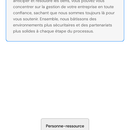
anticiper et résoudre les défis, vous pouvez vous
concentrer sur la gestion de votre entreprise en toute
confiance, sachant que nous sommes toujours là pour
vous soutenir. Ensemble, nous bâtissons des
environnements plus sécuritaires et des partenariats
plus solides à chaque étape du processus.
Sécurisez Vos Opérations Dès
Aujourd'hui
Discutez avec nos experts en sécurité de la protection de
votre installation. Nous évaluerons vos besoins et
élaborerons un plan qui fonctionne.
P
e
r
s
o
n
n
e
-
r
e
s
s
o
u
r
c
e