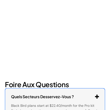
Retail Loss Prevention: What Are the 4 Types of
Shrinkage?
Retail shrinkage has four main sources, and each one requires
a different approach to address. Here's a breakdown of the
four types and how retail loss prevention tackles them.
July 17, 2026
6
min read
Foire Aux Questions
Quels Secteurs Desservez-Vous ?
Black Bird plans start at $22.40/month for the Pro kit