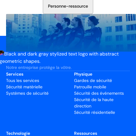
P
e
r
s
o
n
n
e
-
r
e
s
s
o
u
r
c
e
Notre entreprise protège la vôtre.
Services
Physique
Tous les services
Gardes de sécurité
Sécurité matérielle
Patrouille mobile
Systèmes de sécurité
Sécurité des événements
Sécurité de la haute
direction
Sécurité résidentielle
Technologie
Ressources