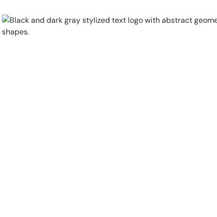
Physical Security
Security Systems
Locations
Industries
About
Careers