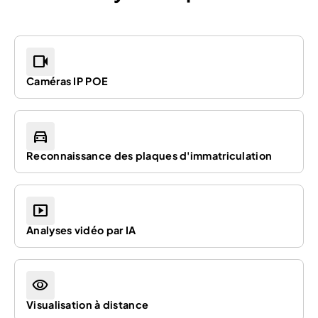
videocam
Caméras IP POE
directions_car
Reconnaissance des plaques d'immatriculation
smart_display
Analyses vidéo par IA
visibility
Visualisation à distance