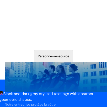
Sécurisez Vos Opérations Dès
Aujourd'hui
Discutez avec nos experts en sécurité de la protection de
votre installation. Nous évaluerons vos besoins et
élaborerons un plan qui fonctionne.
P
e
r
s
o
n
n
e
-
r
e
s
s
o
u
r
c
e
Notre entreprise protège la vôtre.