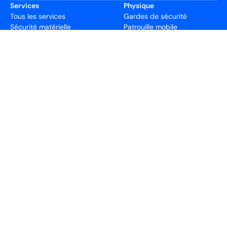
Services
Physique
Tous les services
Gardes de sécurité
Sécurité matérielle
Patrouille mobile
Systèmes de sécurité
Sécurité des événements
Sécurité de la haute
direction
Sécurité résidentielle
Technologie
Ressources
Installation de la caméra
À propos de nous
Installation d'alarme
Articles de blogue
Surveillance 24h/24 et 7j/7
Communiquez avec nous
Contrôle d'accès
Nos Clients
Prise de contrôle du
Blackbird Academy
système
Soutien
Juridique
Contact Us
Modalités de service
Demande d'évaluation
Carrières