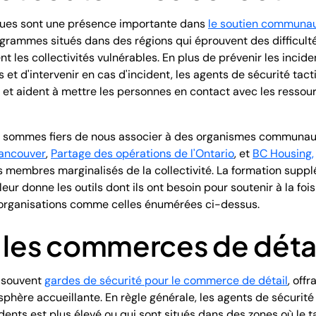
iques sont une présence importante dans
le soutien communau
programmes situés dans des régions qui éprouvent des difficult
 les collectivités vulnérables. En plus de prévenir les incid
 d'intervenir en cas d'incident, les agents de sécurité tac
n et aident à mettre les personnes en contact avec les ressour
us sommes fiers de nous associer à des organismes communau
Vancouver
,
Partage des opérations de l'Ontario
, et
BC Housing,
es membres marginalisés de la collectivité. La formation supp
eur donne les outils dont ils ont besoin pour soutenir à la fo
rganisations comme celles énumérées ci-dessus.
 les commerces de déta
t souvent
gardes de sécurité pour le commerce de détail
, off
hère accueillante. En règle générale, les agents de sécurité 
dents est plus élevé ou qui sont situés dans des zones où le ta