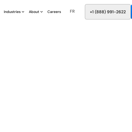
FR
8
8
8
9
9
6
+
-
2
2
2
1
(
)
1
Industries
About
Careers