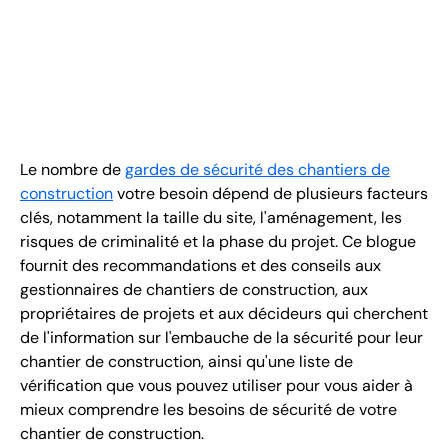
FR
+
8
8
8
9
9
-
2
6
2
2
1
(
)
1
C
o
n
t
a
c
t
U
s
Le nombre de
gardes de sécurité des chantiers de
construction
votre besoin dépend de plusieurs facteurs
clés, notamment la taille du site, l'aménagement, les
risques de criminalité et la phase du projet. Ce blogue
fournit des recommandations et des conseils aux
gestionnaires de chantiers de construction, aux
propriétaires de projets et aux décideurs qui cherchent
de l'information sur l'embauche de la sécurité pour leur
chantier de construction, ainsi qu'une liste de
vérification que vous pouvez utiliser pour vous aider à
mieux comprendre les besoins de sécurité de votre
chantier de construction.