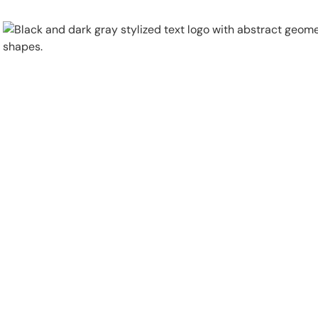
Physical Security
Security Systems
Locations
Industries
About
Careers