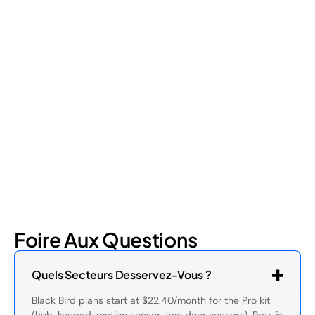
Retail Loss Prevention: What Are the 4 Types of
Shrinkage?
Retail shrinkage has four main sources, and each one requires
a different approach to address. Here's a breakdown of the
four types and how retail loss prevention tackles them.
July 17, 2026
6
min read
Foire Aux Questions
Quels Secteurs Desservez-Vous ?
Black Bird plans start at $22.40/month for the Pro kit