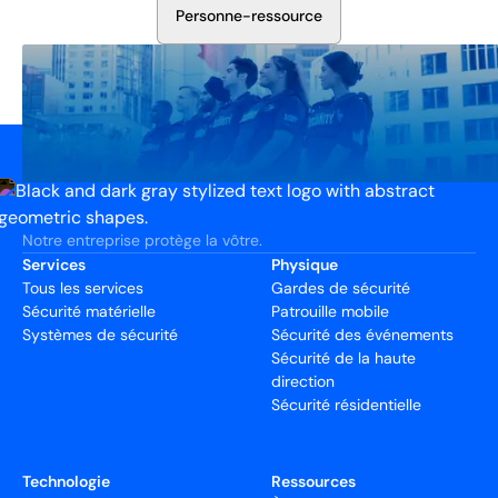
P
e
r
s
o
n
n
e
-
r
e
s
s
o
u
r
c
e
Notre entreprise protège la vôtre.
Services
Physique
Tous les services
Gardes de sécurité
Sécurité matérielle
Patrouille mobile
Systèmes de sécurité
Sécurité des événements
Sécurité de la haute
direction
Sécurité résidentielle
Technologie
Ressources