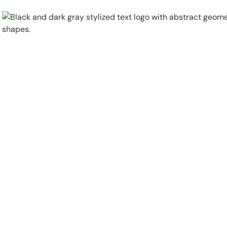
Physical Security
Security Systems
Locations
Industries
About
Careers