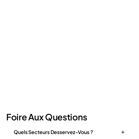
Retail Loss Prevention: What Are the 4 Types of
Shrinkage?
Retail shrinkage has four main sources, and each one requires
a different approach to address. Here's a breakdown of the
four types and how retail loss prevention tackles them.
July 17, 2026
6
min read
Foire Aux Questions
Quels Secteurs Desservez-Vous ?