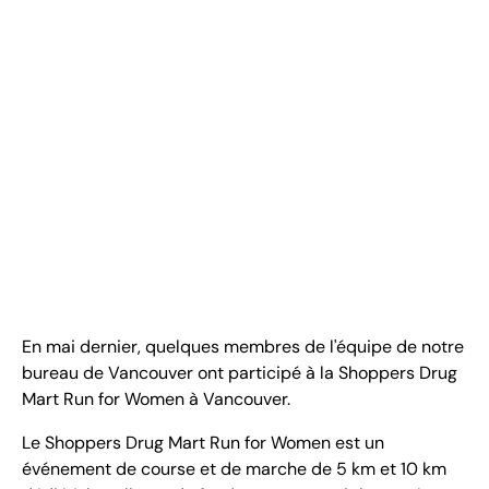
FR
+
8
8
8
9
9
-
2
6
2
2
1
(
)
1
C
o
n
t
a
c
t
U
s
En mai dernier, quelques membres de l'équipe de notre
bureau de Vancouver ont participé à la Shoppers Drug
Mart Run for Women à Vancouver.
Le Shoppers Drug Mart Run for Women est un
événement de course et de marche de 5 km et 10 km